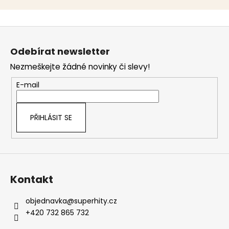
Z
á
Odebírat newsletter
p
Nezmeškejte žádné novinky či slevy!
a
t
E-mail
í
PŘIHLÁSIT SE
Kontakt
objednavka
@
superhity.cz
+420 732 865 732