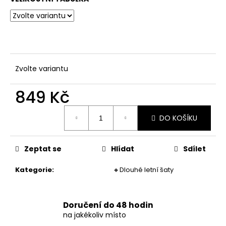
č
u
j
e
m
e
Zvolte variantu
DÁMSKÉ
849 Kč
DVOUDÍLNÉ
PRUHOVANÉ
Měrná
PLAVKY
DO KOŠÍKU
cena:
829
Kč
Zeptat se
Hlídat
Sdílet
Kategorie
:
🔸Dlouhé letní šaty
Doručení do 48 hodin
na jakékoliv místo