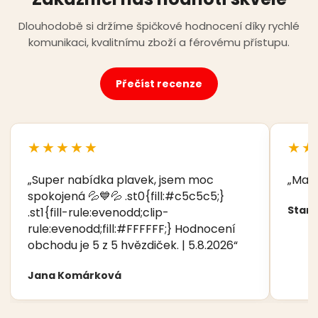
Dlouhodobě si držíme špičkové hodnocení díky rychlé
komunikaci, kvalitnímu zboží a férovému přístupu.
Přečíst recenze
★★★★★
★★
„Super nabídka plavek, jsem moc
„Manž
spokojená 💦💙💦 .st0{fill:#c5c5c5;}
Stani
.st1{fill-rule:evenodd;clip-
rule:evenodd;fill:#FFFFFF;} Hodnocení
obchodu je 5 z 5 hvězdiček. | 5.8.2026“
Jana Komárková