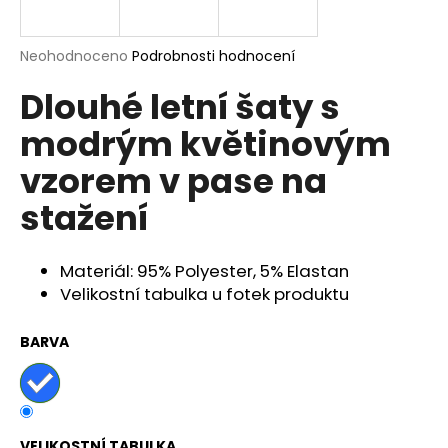
a
j
Průměrné
Neohodnoceno
Podrobnosti hodnocení
í
hodnocení
Dlouhé letní šaty s
produktu
t
je
?
modrým květinovým
0,0
z
vzorem v pase na
5
hvězdiček.
stažení
HLEDAT
Materiál: 95% Polyester, 5% Elastan
Velikostní tabulka u fotek produktu
D
o
BARVA
p
o
r
u
VELIKOSTNÍ TABULKA