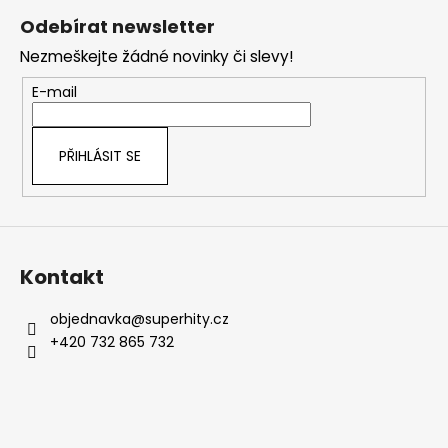
á
Odebírat newsletter
p
Nezmeškejte žádné novinky či slevy!
a
t
E-mail
í
PŘIHLÁSIT SE
Kontakt
objednavka
@
superhity.cz
+420 732 865 732