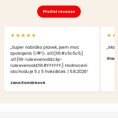
Přečíst recenze
★★★★★
★★
„Super nabídka plavek, jsem moc
„Manž
spokojená 💦💙💦 .st0{fill:#c5c5c5;}
Stani
.st1{fill-rule:evenodd;clip-
rule:evenodd;fill:#FFFFFF;} Hodnocení
obchodu je 5 z 5 hvězdiček. | 5.8.2026“
Jana Komárková
Z