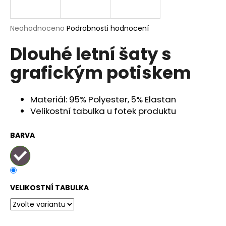
a
j
Průměrné
Neohodnoceno
Podrobnosti hodnocení
í
hodnocení
Dlouhé letní šaty s
produktu
t
je
?
grafickým potiskem
0,0
z
5
hvězdiček.
Materiál: 95% Polyester, 5% Elastan
Velikostní tabulka u fotek produktu
HLEDAT
BARVA
D
o
p
VELIKOSTNÍ TABULKA
o
r
u