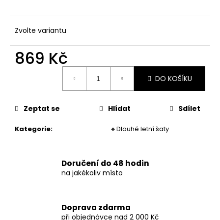
č
u
j
Zvolte variantu
e
m
869 Kč
e
Měrná
DO KOŠÍKU
cena:
DÁMSKÉ
DVOUDÍLNÉ
PRUHOVANÉ
PLAVKY
Zeptat se
Hlídat
Sdílet
829
Kategorie
:
🔸Dlouhé letní šaty
Kč
Doručení do 48 hodin
na jakékoliv místo
Doprava zdarma
při objednávce nad 2 000 Kč