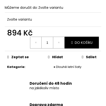
č
u
Můžeme doručit do:
Zvolte variantu
j
e
Zvolte variantu
m
e
894 Kč
Měrná
DÁMSKÉ
DO KOŠÍKU
cena:
DVOUDÍLNÉ
PRUHOVANÉ
PLAVKY
Zeptat se
Hlídat
Sdílet
829
Kč
Kategorie
:
🔸Dlouhé letní šaty
Doručení do 48 hodin
na jakékoliv místo
Doprava zdarma