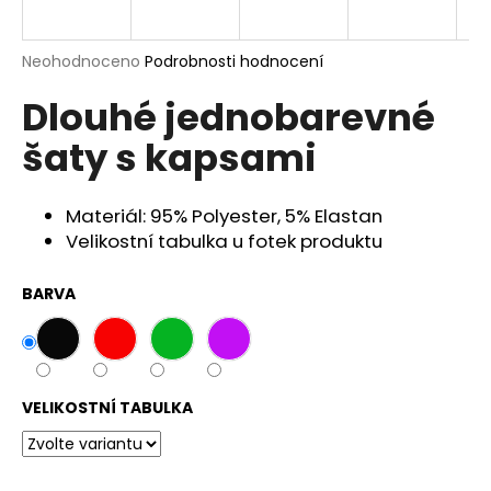
a
j
Průměrné
Neohodnoceno
Podrobnosti hodnocení
í
hodnocení
Dlouhé jednobarevné
produktu
t
je
?
šaty s kapsami
0,0
z
5
hvězdiček.
Materiál: 95% Polyester, 5% Elastan
Velikostní tabulka u fotek produktu
HLEDAT
BARVA
D
o
p
VELIKOSTNÍ TABULKA
o
r
u