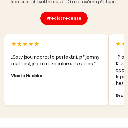
komunikaci, kvalitnímu zboží a férovému přístupu.
Přečíst recenze
★★★★★
★★
„Šaty jsou naprosto perfektní, příjemný
„Plav
materiál, jsem maximálně spokojená.“
Košíč
opory
Vlasta Hudska
lepší
hezká
Eva 