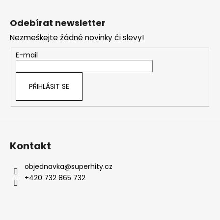
Z
á
Odebírat newsletter
p
Nezmeškejte žádné novinky či slevy!
a
t
E-mail
í
PŘIHLÁSIT SE
Kontakt
objednavka
@
superhity.cz
+420 732 865 732