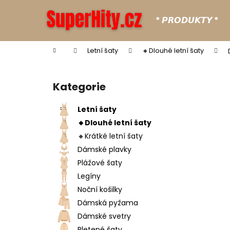
K
Přejít
na
o
* 𝙋𝙍𝙊𝘿𝙐𝙆𝙏𝙔 *
obsah
Zpět
Zpět
š
do
do
í
Domů
Letní šaty
🔸Dlouhé letní šaty
k
obchodu
obchodu
P
o
Kategorie
Přeskočit
s
kategorie
t
Letní šaty
r
🔸Dlouhé letní šaty
a
🔸Krátké letní šaty
n
Dámské plavky
n
Plážové šaty
í
Legíny
p
Noční košilky
a
Dámská pyžama
n
Dámské svetry
e
Pletené šaty