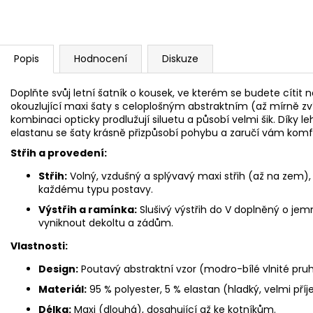
Popis
Hodnocení
Diskuze
Doplňte svůj letní šatník o kousek, ve kterém se budete cítit
okouzlující maxi šaty s celoplošným abstraktním (až mírně 
kombinaci opticky prodlužují siluetu a působí velmi šik. Díky
elastanu se šaty krásně přizpůsobí pohybu a zaručí vám komfo
Střih a provedení:
Střih:
Volný, vzdušný a splývavý maxi střih (až na zem), 
každému typu postavy.
Výstřih a ramínka:
Slušivý výstřih do V doplněný o jem
vyniknout dekoltu a zádům.
Vlastnosti:
Design:
Poutavý abstraktní vzor (modro-bílé vlnité pruh
Materiál:
95 % polyester, 5 % elastan (hladký, velmi př
Délka:
Maxi (dlouhá), dosahující až ke kotníkům.