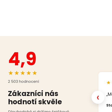
4,9
★★★★★
2 503 hodnocení
★
Zákazníci nás
‹
„M
hodnotí skvěle
Sta
Dlouhodobě si držíme špičkové