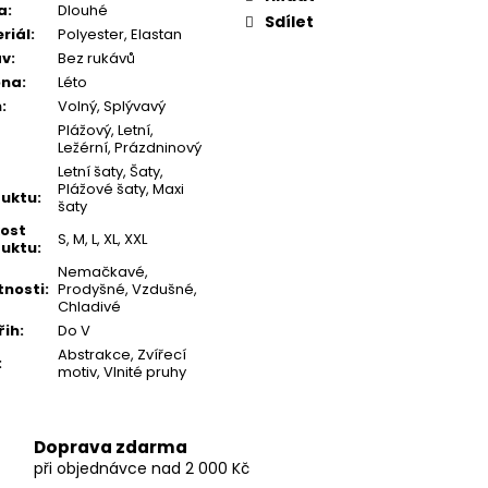
a
:
Dlouhé
Sdílet
riál
:
Polyester, Elastan
áv
:
Bez rukávů
óna
:
Léto
h
:
Volný, Splývavý
Plážový, Letní,
Ležérní, Prázdninový
Letní šaty, Šaty,
Plážové šaty, Maxi
uktu
:
šaty
kost
S, M, L, XL, XXL
uktu
:
Nemačkavé,
tnosti
:
Prodyšné, Vzdušné,
Chladivé
řih
:
Do V
Abstrakce, Zvířecí
:
motiv, Vlnité pruhy
Doprava zdarma
při objednávce nad 2 000 Kč