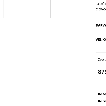
DÁMSKÉ ČERNÉ LETNÍ MINI ŠATY S
DÁMSKÉ LETNÍ Š
letní
OZDOBNÝM BOHO POTISKEM
VZOREM – TMA
dovol
769 Kč
869 Kč
BARV
VELIK
Zvol
87
Měr
cena
Kate
Bar