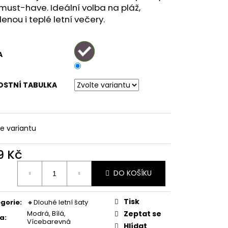
ATY S KVĚTINOVÝM
 must-have. Ideální volba na pláž,
VĚ MODRÉ
enou i teplé letní večery.
A
OSTNÍ TABULKA
te variantu
9 Kč
ná
DO KOŠÍKU
:
Tisk
gorie
:
🔸Dlouhé letní šaty
Modrá, Bílá,
Zeptat se
va
:
Vícebarevná
Hlídat