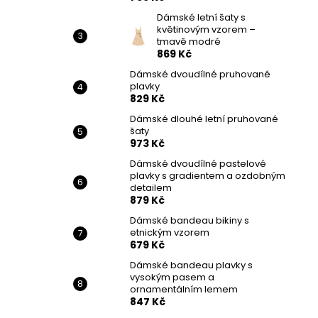
Dámské letní šaty s
květinovým vzorem –
tmavě modré
869 Kč
Dámské dvoudílné pruhované
plavky
829 Kč
Dámské dlouhé letní pruhované
šaty
973 Kč
Dámské dvoudílné pastelové
plavky s gradientem a ozdobným
detailem
879 Kč
Dámské bandeau bikiny s
etnickým vzorem
679 Kč
Dámské bandeau plavky s
vysokým pasem a
ornamentálním lemem
847 Kč