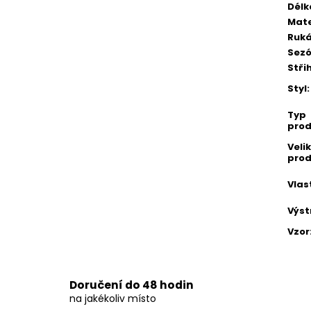
Délk
Mate
Ruk
Sez
Stři
Styl
:
Typ
prod
Veli
prod
Vlas
Výst
Vzor
Doručení do 48 hodin
na jakékoliv místo