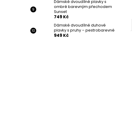
Dámské dvoudílné plavky s
ombré barevným přechodem
Sunset
749 Kč
Dámské dvoudílné duhové
plavky s pruhy – pestrobarevné
949 Kč