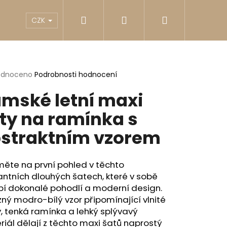
Hledat
Přihlášení
Nákupní
akty
Reklamace
Obchodní podmínky
G
CZK
košík
rné
odnoceno
Podrobnosti hodnocení
cení
mské letní maxi
ktu
ty na ramínka s
straktním vzorem
ček.
ěte na první pohled v těchto
ntních dlouhých šatech, které v sobě
bí dokonalé pohodlí a moderní design.
ný modro-bílý vzor připomínající vlnité
Následující
, tenká ramínka a lehký splývavý
iál dělají z těchto maxi šatů naprostý