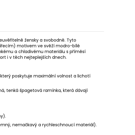
 neuvěřitelně žensky a svobodně. Tyto
zvířecím) motivem ve svěží modro-bílé
 lehkému a chladivému materiálu s příměsí
rt i v těch nejteplejších dnech.
který poskytuje maximální volnost a lichotí
ná, tenká špagetová ramínka, která dávají
y).
íjemný, nemačkavý a rychleschnoucí materiál).