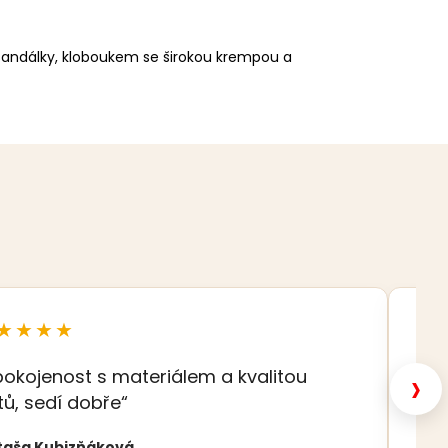
sandálky, kloboukem se širokou krempou a
★★★★
★
›
pokojenost s materiálem a kvalitou
„K
tů, sedí dobře“
Eva
taša Kubizňáková