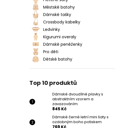
DÁMSKÉ DVOUDÍLNÉ PLAVKY S
l
ABSTRAKTNÍM VZOREM A
Městské batohy
ZAVAZOVÁNÍM
Dámské tašky
845 Kč
Crossbody kabelky
Ledvinky
Kigurumi overaly
Dámské peněženky
Pro děti
Dětské batohy
Top 10 produktů
Dámské dvoudílné plavky s
abstraktním vzorem a
zavazováním
845 Kč
Dámské černé letní mini šaty s
ozdobným boho potiskem
769 Kč