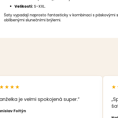
Velikosti:
S–XXL.
Šaty vypadají naprosto fantasticky v kombinaci s páskovými 
oblíbenými slunečními brýlemi.
★★★★
★
anželka je velmi spokojená super.“
„S
ša
nislav Foltýn
Na