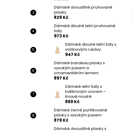
Dámské dvoudílné pruhované
plavky
829 Kč
Dámské dlouhé letní pruhované
šaty
973 Kč
Dámské dlouhé letní šaty s
volánovými rukávy
947 Kč
Dámské bandeau plavky s
vysokým pasem a
ornamentálním lemem
897 Kč
Dámské letní šaty s
květinovým vzorem –
tmavě modré
869 Kč
Dámské černé puntíkované
plavky s vysokým pasem
879 Kč
Dámské dvoudílné plavky s