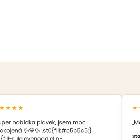
★★★★
★
uper nabídka plavek, jsem moc
„M
okojená 💦💙💦 .st0{fill:#c5c5c5;}
Sta
t1{fill-rule:evenodd;clip-