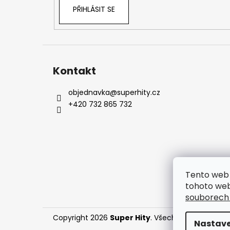
PŘIHLÁSIT SE
Kontakt
objednavka
@
superhity.cz
+420 732 865 732
Tento web 
tohoto web
souborech
Copyright 2026
Super Hity
. Všechna práva vyhr
Nastave