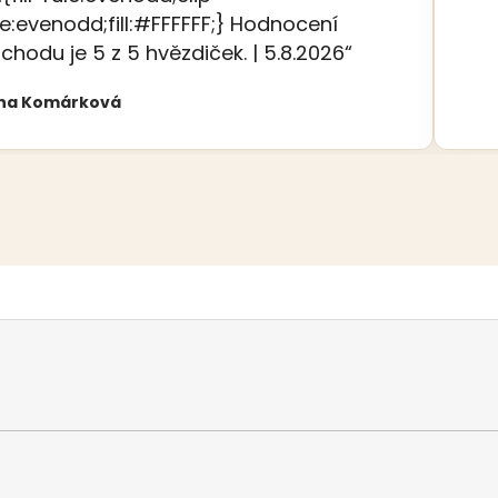
le:evenodd;fill:#FFFFFF;} Hodnocení
chodu je 5 z 5 hvězdiček. | 5.8.2026“
na Komárková