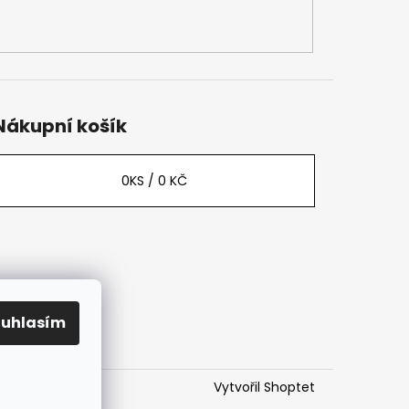
Nákupní košík
0
KS /
0 KČ
ouhlasím
Vytvořil Shoptet