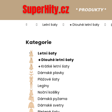
K
Přejít
na
o
* 𝙋𝙍𝙊𝘿𝙐𝙆𝙏𝙔 *
obsah
Zpět
Zpět
š
do
do
í
Domů
Letní šaty
🔸Dlouhé letní šaty
k
obchodu
obchodu
P
o
Kategorie
Přeskočit
s
kategorie
t
Letní šaty
r
🔸Dlouhé letní šaty
a
🔸Krátké letní šaty
n
Dámské plavky
n
Plážové šaty
í
Legíny
p
Noční košilky
a
Dámská pyžama
n
Dámské svetry
e
Pletené šaty