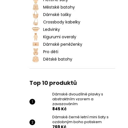
DÁMSKÉ DVOUDÍLNÉ PLAVKY S
l
ABSTRAKTNÍM VZOREM A
Městské batohy
ZAVAZOVÁNÍM
Dámské tašky
845 Kč
Crossbody kabelky
Ledvinky
Kigurumi overaly
Dámské peněženky
Pro děti
Dětské batohy
Top 10 produktů
Dámské dvoudílné plavky s
abstraktním vzorem a
zavazováním
845 Kč
Dámské černé letní mini šaty s
ozdobným boho potiskem
769 Kč