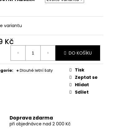
LNÉ PRUHOVANÉ
te variantu
9 Kč
ná
DO KOŠÍKU
:
Tisk
gorie
:
🔸Dlouhé letní šaty
Zeptat se
Hlídat
Sdílet
Doprava zdarma
při objednávce nad 2 000 Kč