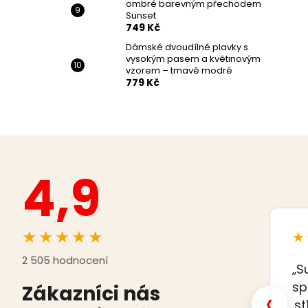
ombré barevným přechodem
Sunset
749 Kč
Dámské dvoudílné plavky s
vysokým pasem a květinovým
vzorem – tmavě modré
779 Kč
4,9
★★★★★
★
2 505 hodnocení
„S
sp
Zákazníci nás
‹
.s