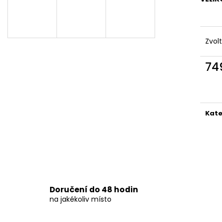
DÁMSKÉ ČERNÉ LETNÍ MINI ŠATY S
DÁMSKÉ DVOUDÍ
OZDOBNÝM BOHO POTISKEM
PLAVKY
769 Kč
829 Kč
Zvol
74
Měr
cena
Kate
Doručení do 48 hodin
na jakékoliv místo