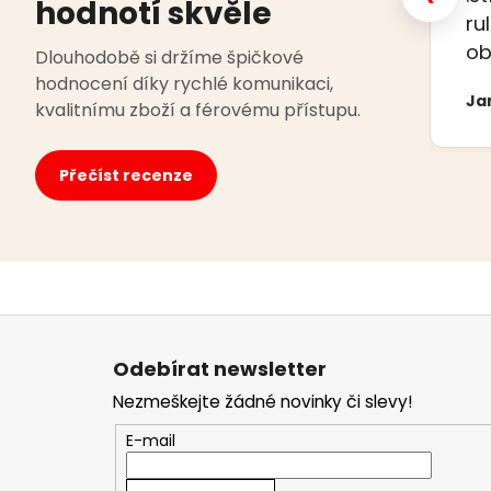
hodnotí skvěle
ru
ob
Dlouhodobě si držíme špičkové
hodnocení díky rychlé komunikaci,
Ja
kvalitnímu zboží a férovému přístupu.
Přečíst recenze
Z
á
Odebírat newsletter
p
Nezmeškejte žádné novinky či slevy!
a
t
E-mail
í