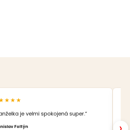
★★★★
★
anželka je velmi spokojená super.“
„S
šat
›
nislav Foltýn