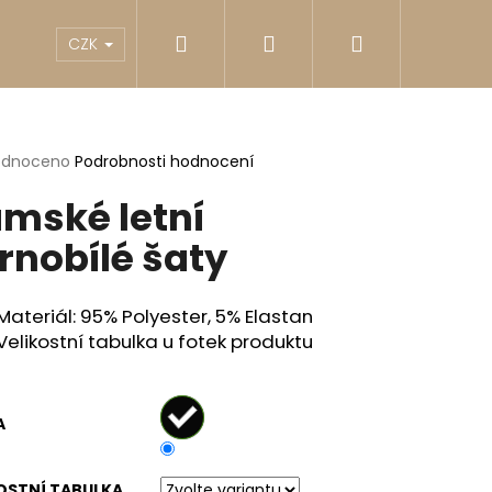
Hledat
Přihlášení
Nákupní
akty
Reklamace
Obchodní podmínky
G
CZK
košík
rné
odnoceno
Podrobnosti hodnocení
cení
mské letní
ktu
rnobílé šaty
ček.
Materiál: 95% Polyester, 5% Elastan
Velikostní tabulka u fotek produktu
A
Následující
OSTNÍ TABULKA