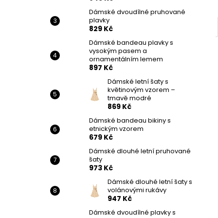
Dámské dvoudílné pruhované
plavky
829 Kč
Dámské bandeau plavky s
vysokým pasem a
ornamentálním lemem
897 Kč
Dámské letní šaty s
květinovým vzorem –
tmavě modré
869 Kč
Dámské bandeau bikiny s
etnickým vzorem
679 Kč
Dámské dlouhé letní pruhované
šaty
973 Kč
Dámské dlouhé letní šaty s
volánovými rukávy
947 Kč
Dámské dvoudílné plavky s