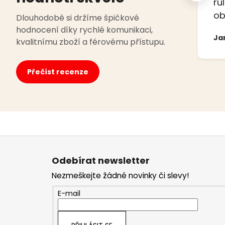
ru
ob
Dlouhodobě si držíme špičkové
hodnocení díky rychlé komunikaci,
Ja
kvalitnímu zboží a férovému přístupu.
Přečíst recenze
Z
á
Odebírat newsletter
p
Nezmeškejte žádné novinky či slevy!
a
t
E-mail
í