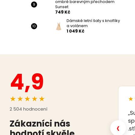
ombré barevným přechodem
Sunset
749 Kč
Dámské letní šaty s knoflíky
a volánem
1 049 Kč
4,9
★★★★★
★
2 504 hodnocení
„S
sp
Zákazníci nás
‹
.s
hodnotí skvěle