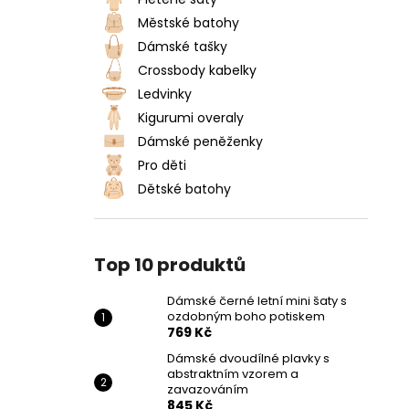
DÁMSKÉ ČERNÉ LETNÍ MINI ŠATY S
l
OZDOBNÝM BOHO POTISKEM
Městské batohy
769 Kč
Dámské tašky
Crossbody kabelky
Ledvinky
Kigurumi overaly
Dámské peněženky
Pro děti
Dětské batohy
Top 10 produktů
Dámské černé letní mini šaty s
ozdobným boho potiskem
769 Kč
Dámské dvoudílné plavky s
abstraktním vzorem a
zavazováním
845 Kč