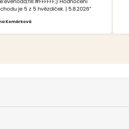
le:evenodd;fill:#FFFFFF;} Hodnocení
chodu je 5 z 5 hvězdiček. | 5.8.2026“
na Komárková