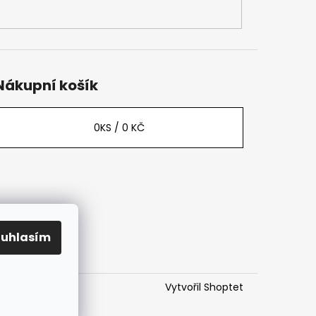
Nákupní košík
0
KS /
0 KČ
ouhlasím
Vytvořil Shoptet