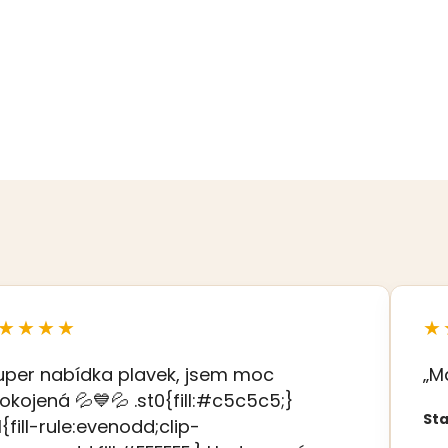
★★★★
★
uper nabídka plavek, jsem moc
„M
okojená 💦💙💦 .st0{fill:#c5c5c5;}
Sta
t1{fill-rule:evenodd;clip-