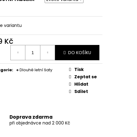
LNÉ PRUHOVANÉ
te variantu
9 Kč
ná
DO KOŠÍKU
:
Tisk
gorie
:
🔸Dlouhé letní šaty
Zeptat se
Hlídat
Sdílet
Doprava zdarma
při objednávce nad 2 000 Kč