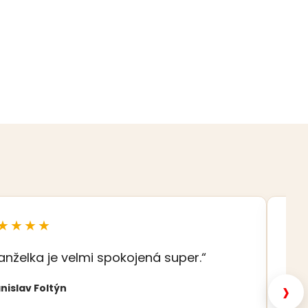
★★★★
★
anželka je velmi spokojená super.“
„S
šat
›
nislav Foltýn
Nat