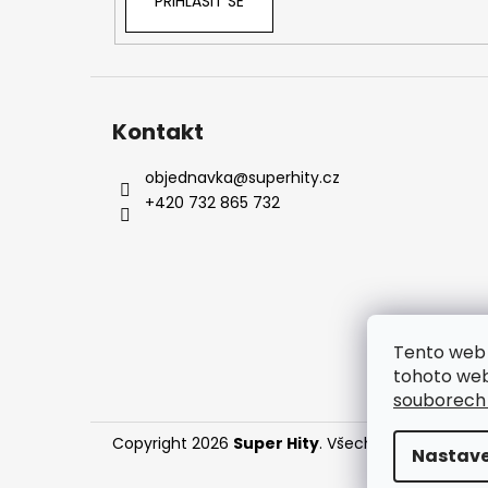
PŘIHLÁSIT SE
Kontakt
objednavka
@
superhity.cz
+420 732 865 732
Tento web 
tohoto web
souborech
Copyright 2026
Super Hity
. Všechna práva vyhr
Nastave