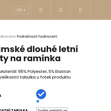
Hledat
Přihlášení
Nákupní
akty
Reklamace
Obchodní podmínky
G
CZK
košík
rné
odnoceno
Podrobnosti hodnocení
cení
mské dlouhé letní
ktu
ty na ramínka
ček.
Materiál: 95% Polyester, 5% Elastan
Velikostní tabulka u fotek produktu
A
Následující
OSTNÍ TABULKA