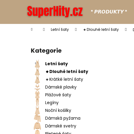
K
Přejít
na
o
* 𝙋𝙍𝙊𝘿𝙐𝙆𝙏𝙔 *
obsah
Zpět
Zpět
š
do
do
í
Domů
Letní šaty
🔸Dlouhé letní šaty
k
obchodu
obchodu
P
o
Kategorie
Přeskočit
s
kategorie
t
Letní šaty
r
🔸Dlouhé letní šaty
a
🔸Krátké letní šaty
n
Dámské plavky
n
Plážové šaty
í
Legíny
p
Noční košilky
a
Dámská pyžama
n
Dámské svetry
e
Pletené šaty