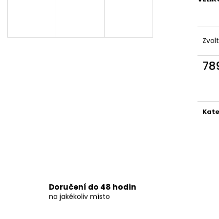
DÁMSKÉ DVOUDÍLNÉ PLAVKY S
DÁMSKÉ DVOUDÍ
ABSTRAKTNÍM VZOREM A
PLAVKY
ZAVAZOVÁNÍM
829 Kč
845 Kč
Zvol
78
Měr
cena
Kate
Doručení do 48 hodin
na jakékoliv místo