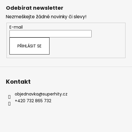
á
Odebírat newsletter
p
Nezmeškejte žádné novinky či slevy!
a
t
E-mail
í
PŘIHLÁSIT SE
Kontakt
objednavka
@
superhity.cz
+420 732 865 732