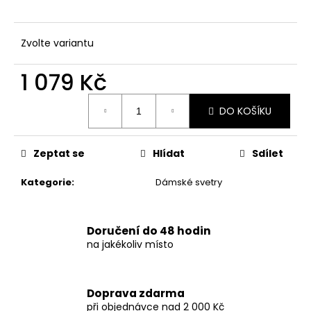
č
u
j
Zvolte variantu
e
m
1 079 Kč
e
Měrná
DO KOŠÍKU
cena:
DÁMSKÉ
LETNÍ
ŠATY
S
Zeptat se
Hlídat
Sdílet
KVĚTINOVÝM
VZOREM
Kategorie
:
Dámské svetry
–
TMAVĚ
MODRÉ
Doručení do 48 hodin
869
Kč
na jakékoliv místo
Doprava zdarma
při objednávce nad 2 000 Kč