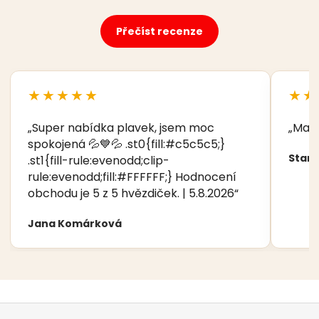
Přečíst recenze
★★★★★
★★
„Super nabídka plavek, jsem moc
„Manž
spokojená 💦💙💦 .st0{fill:#c5c5c5;}
Stani
.st1{fill-rule:evenodd;clip-
rule:evenodd;fill:#FFFFFF;} Hodnocení
obchodu je 5 z 5 hvězdiček. | 5.8.2026“
Jana Komárková
Z