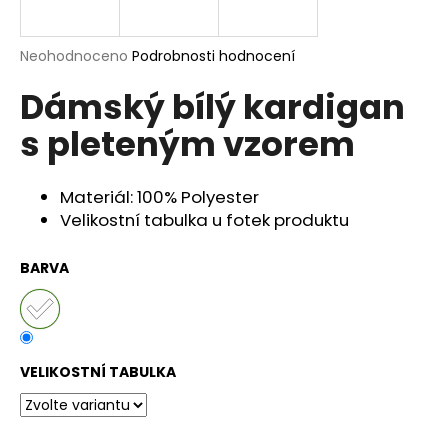
a
j
Průměrné
Neohodnoceno
Podrobnosti hodnocení
í
hodnocení
Dámský bílý kardigan
produktu
t
je
?
s pleteným vzorem
0,0
z
5
hvězdiček.
Materiál: 100% Polyester
Velikostní tabulka u fotek produktu
HLEDAT
BARVA
D
o
p
VELIKOSTNÍ TABULKA
o
r
u