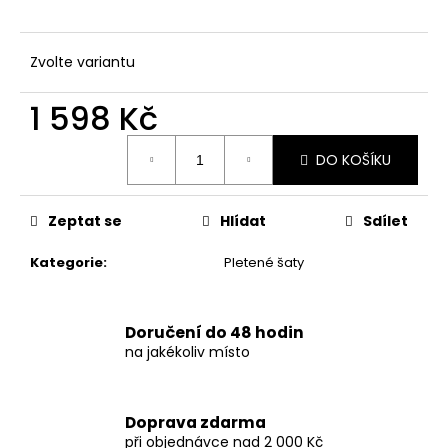
č
u
j
Zvolte variantu
e
m
1 598 Kč
e
Měrná
DO KOŠÍKU
cena:
DÁMSKÉ
BANDEAU
PLAVKY
S
Zeptat se
Hlídat
Sdílet
VYSOKÝM
PASEM
Kategorie
:
Pletené šaty
A
ORNAMENTÁLNÍM
LEMEM
Doručení do 48 hodin
847
Kč
na jakékoliv místo
Doprava zdarma
při objednávce nad 2 000 Kč