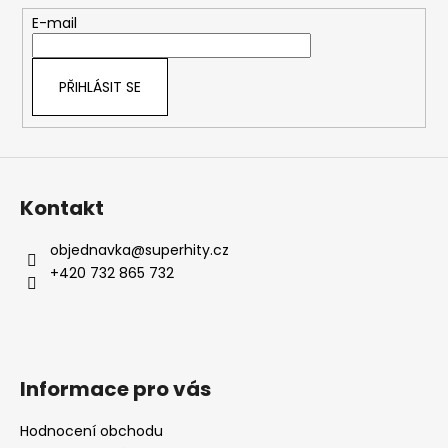
t
E-mail
í
PŘIHLÁSIT SE
Kontakt
objednavka
@
superhity.cz
+420 732 865 732
Informace pro vás
Hodnocení obchodu