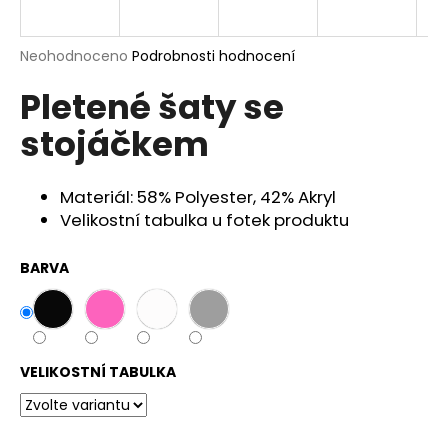
a
j
Průměrné
Neohodnoceno
Podrobnosti hodnocení
í
hodnocení
Pletené šaty se
produktu
t
je
?
stojáčkem
0,0
z
5
hvězdiček.
Materiál: 58% Polyester, 42% Akryl
Velikostní tabulka u fotek produktu
HLEDAT
BARVA
D
o
p
VELIKOSTNÍ TABULKA
o
r
u