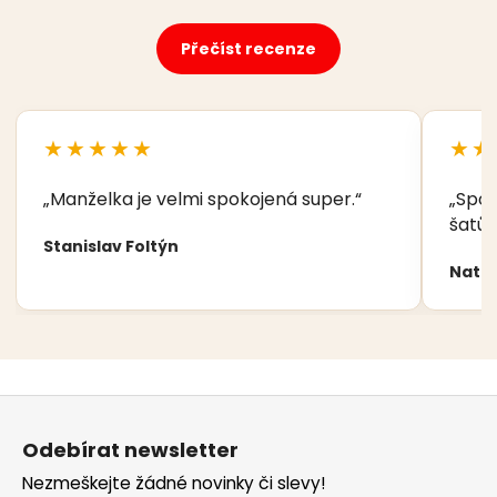
Přečíst recenze
★★★★★
★★
„Manželka je velmi spokojená super.“
„Spok
šatů,
Stanislav Foltýn
Nata
Z
á
Odebírat newsletter
p
Nezmeškejte žádné novinky či slevy!
a