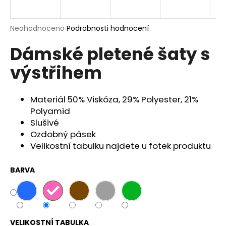
a
j
Průměrné
Neohodnoceno
Podrobnosti hodnocení
í
hodnocení
Dámské pletené šaty s
produktu
t
je
?
výstřihem
0,0
z
5
hvězdiček.
Materiál
50% Viskóza, 29% Polyester, 21%
Polyamid
HLEDAT
Slušivé
Ozdobný pásek
Velikostní tabulku najdete u fotek produktu
D
o
BARVA
p
o
r
u
VELIKOSTNÍ TABULKA