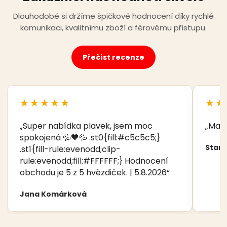
Dlouhodobě si držíme špičkové hodnocení díky rychlé
komunikaci, kvalitnímu zboží a férovému přístupu.
Přečíst recenze
★★★★★
★★
„Super nabídka plavek, jsem moc
„Manž
spokojená 💦💙💦 .st0{fill:#c5c5c5;}
Stani
.st1{fill-rule:evenodd;clip-
rule:evenodd;fill:#FFFFFF;} Hodnocení
obchodu je 5 z 5 hvězdiček. | 5.8.2026“
Jana Komárková