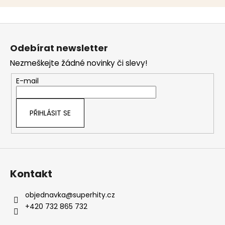
Z
á
Odebírat newsletter
p
Nezmeškejte žádné novinky či slevy!
a
t
E-mail
í
PŘIHLÁSIT SE
Kontakt
objednavka
@
superhity.cz
+420 732 865 732