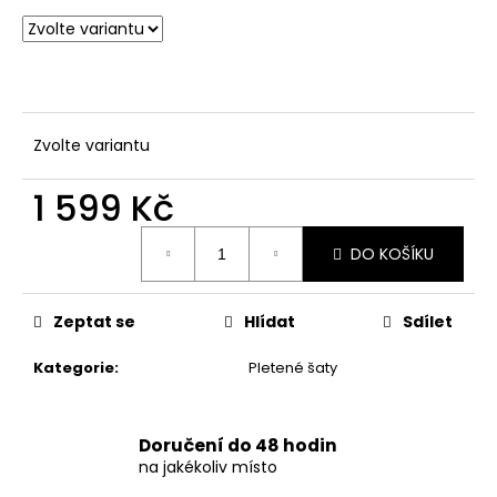
č
u
j
e
m
e
Zvolte variantu
DÁMSKÉ
1 599 Kč
ČERNÉ
LETNÍ
Měrná
MINI
DO KOŠÍKU
cena:
ŠATY
S
OZDOBNÝM
BOHO
Zeptat se
Hlídat
Sdílet
POTISKEM
Kategorie
:
Pletené šaty
769
Kč
Doručení do 48 hodin
na jakékoliv místo