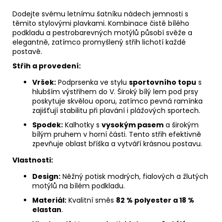
Dodejte svému letnímu šatníku nádech jemnosti s
těmito stylovými plavkami. Kombinace čistě bílého
podkladu a pestrobarevných motýlů působí svěže a
elegantně, zatímco promyšlený střih lichotí každé
postavě.
Střih a provedení:
Vršek:
Podprsenka ve stylu
sportovního topu
s
hlubším výstřihem do V. Široký bílý lem pod prsy
poskytuje skvělou oporu, zatímco pevná ramínka
zajišťují stabilitu při plavání i plážových sportech.
Spodek:
Kalhotky s
vysokým pasem
a širokým
bílým pruhem v horní části. Tento střih efektivně
zpevňuje oblast bříška a vytváří krásnou postavu.
Vlastnosti:
Design:
Něžný potisk modrých, fialových a žlutých
motýlů na bílém podkladu.
Materiál:
Kvalitní směs
82 % polyester a 18 %
elastan
.