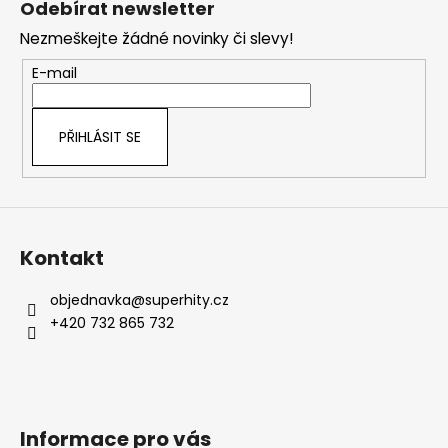
Odebírat newsletter
p
Nezmeškejte žádné novinky či slevy!
a
t
E-mail
í
PŘIHLÁSIT SE
Kontakt
objednavka
@
superhity.cz
+420 732 865 732
Informace pro vás