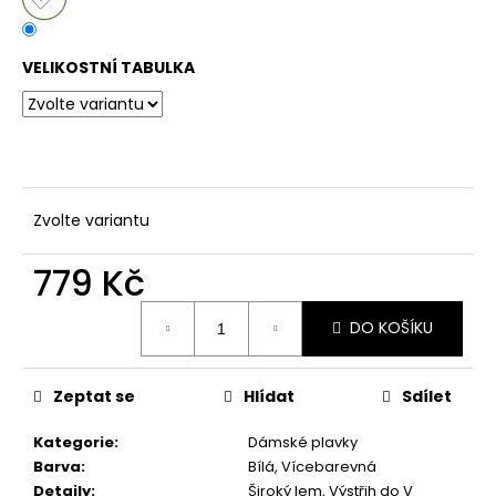
č
u
j
VELIKOSTNÍ TABULKA
e
m
e
DÁMSKÉ
ČERNÉ
Zvolte variantu
LETNÍ
MINI
ŠATY
779 Kč
S
OZDOBNÝM
Měrná
BOHO
DO KOŠÍKU
cena:
POTISKEM
769
Kč
Zeptat se
Hlídat
Sdílet
Kategorie
:
Dámské plavky
Barva
:
Bílá, Vícebarevná
Detaily
:
Široký lem, Výstřih do V