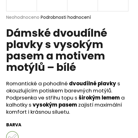
a
j
Průměrné
Neohodnoceno
Podrobnosti hodnocení
í
hodnocení
Dámské dvoudílné
produktu
t
je
?
plavky s vysokým
0,0
z
pasem a motivem
5
hvězdiček.
motýlů – bílé
HLEDAT
Romantické a pohodlné
dvoudílné plavky
s
okouzlujícím potiskem barevných motýlů.
Podprsenka ve střihu topu s
širokým lemem
a
D
o
kalhotky s
vysokým pasem
zajistí maximální
p
komfort i krásnou siluetu.
o
r
BARVA
u