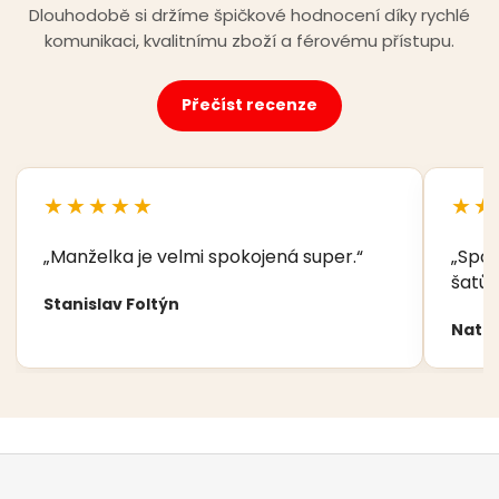
Dlouhodobě si držíme špičkové hodnocení díky rychlé
komunikaci, kvalitnímu zboží a férovému přístupu.
Přečíst recenze
★★★★★
★★
„Manželka je velmi spokojená super.“
„Spok
šatů,
Stanislav Foltýn
Nata
Z
á