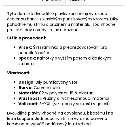
Tyto dámské dvoudílné plavky kombinují výraznou
červenou barvu s klasickým puntíkovaným vzorem. Díky
pohodlnému střihu a pružnému materiálu jsou vhodné
pro letní dny u vody i relax u bazénu.
Střih a provedení:
Vršek:
Širší ramínka a přední zavazování pro
pohodlné nošení
Spodek:
Kalhotky s vyšším pasem a klasickým
střihem
Vlastnosti:
Design:
Bílý puntíkovaný vzor
Barva:
Červená, bílá
Materiál:
82 % polyester, 18 % elastan
Vlastnosti:
Pružný a rychleschnoucí materiál
Velikosti:
S–XXL (viz tabulky velikostí v galerii)
Dvoudílné plavky vhodné na dovolenou, k bazénu i na
letní koupání. Jednoduchý střih a výrazná barevná
kombinace vytváří nadčasový letní vzhled.