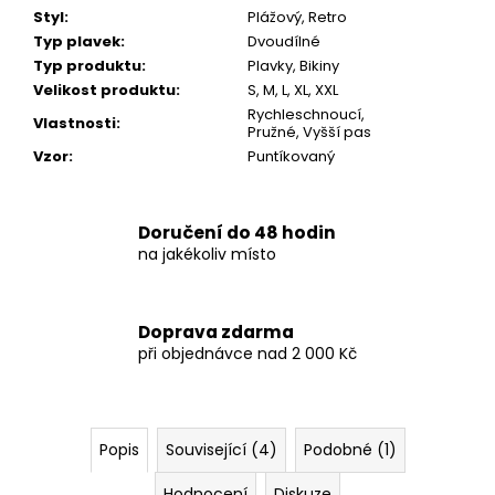
Styl
:
Plážový, Retro
Typ plavek
:
Dvoudílné
Typ produktu
:
Plavky, Bikiny
Velikost produktu
:
S, M, L, XL, XXL
Rychleschnoucí,
Vlastnosti
:
Pružné, Vyšší pas
Vzor
:
Puntíkovaný
Doručení do 48 hodin
na jakékoliv místo
Doprava zdarma
při objednávce nad 2 000 Kč
Popis
Související (4)
Podobné (1)
Hodnocení
Diskuze