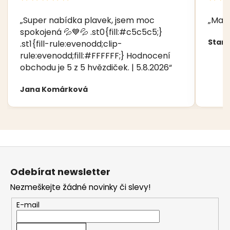
„Super nabídka plavek, jsem moc
„Manž
spokojená 💦💙💦 .st0{fill:#c5c5c5;}
Stani
.st1{fill-rule:evenodd;clip-
rule:evenodd;fill:#FFFFFF;} Hodnocení
obchodu je 5 z 5 hvězdiček. | 5.8.2026“
Jana Komárková
Z
á
Odebírat newsletter
p
Nezmeškejte žádné novinky či slevy!
a
t
E-mail
í