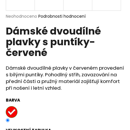
a
j
Průměrné
Neohodnoceno
Podrobnosti hodnocení
í
hodnocení
Dámské dvoudílné
produktu
t
je
?
plavky s puntíky-
0,0
z
červené
5
hvězdiček.
Dámské dvoudílné plavky v červeném provedení
HLEDAT
s bílými puntíky. Pohodlný střih, zavazování na
přední části a pružný materiál zajišťují komfort
při nošení i letní vzhled.
D
o
BARVA
p
o
r
u