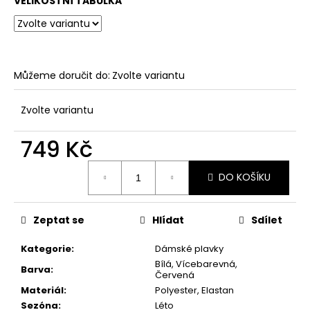
č
VELIKOSTNÍ TABULKA
u
j
e
m
Můžeme doručit do:
Zvolte variantu
e
Zvolte variantu
DÁMSKÉ
BANDEAU
749 Kč
BIKINY
S
ETNICKÝM
Měrná
VZOREM
DO KOŠÍKU
cena:
679
Kč
Zeptat se
Hlídat
Sdílet
Kategorie
:
Dámské plavky
Bílá, Vícebarevná,
Barva
:
Červená
Materiál
:
Polyester, Elastan
Sezóna
:
Léto