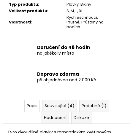
Typ produktu
:
Plavky, Bikiny
Velikost produktu
:
S, M, L, XL
Rychleschnoucí,
Vlastnosti
:
Pružné, Průstřihy na
bocích
Doručení do 48 hodin
na jakékoliv místo
Doprava zdarma
při objednávce nad 2 000 Kč
Popis
Související (4)
Podobné (1)
Hodnocení
Diskuze
Tyto dvoudílné plavky s romantickým květinovým