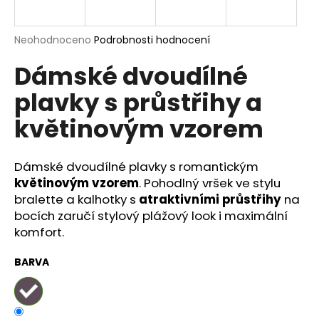
a
j
Průměrné
Neohodnoceno
Podrobnosti hodnocení
í
hodnocení
Dámské dvoudílné
produktu
t
je
?
plavky s průstřihy a
0,0
z
květinovým vzorem
5
hvězdiček.
Dámské dvoudílné plavky s romantickým
HLEDAT
květinovým vzorem
. Pohodlný vršek ve stylu
bralette a kalhotky s
atraktivními průstřihy
na
bocích zaručí stylový plážový look i maximální
D
komfort.
o
p
BARVA
o
r
u