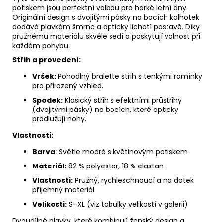
potiskem jsou perfektní volbou pro horké letní dny.
Originální design s dvojitými pásky na bocích kalhotek
dodává plavkám šmrnc a opticky lichotí postavě. Díky
pružnému materiálu skvěle sedí a poskytují volnost při
každém pohybu.
Střih a provedení:
Vršek:
Pohodlný bralette střih s tenkými ramínky
pro přirozený vzhled.
Spodek:
Klasický střih s efektními průstřihy
(dvojitými pásky) na bocích, které opticky
prodlužují nohy.
Vlastnosti:
Barva:
Světle modrá s květinovým potiskem
Materiál:
82 % polyester, 18 % elastan
Vlastnosti:
Pružný, rychleschnoucí a na dotek
příjemný materiál
Velikosti:
S–XL (viz tabulky velikostí v galerii)
Dvoudílné plavky, které kombinují ženský design a