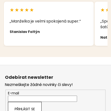
★★★★★
★★
„Manželka je velmi spokojená super.“
„Spok
šatů,
Stanislav Foltýn
Nata
Z
á
Odebírat newsletter
p
Nezmeškejte žádné novinky či slevy!
a
t
E-mail
í
PŘIHLÁSIT SE