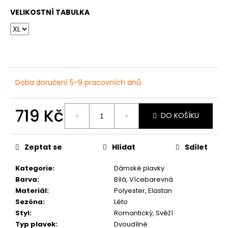
č
u
VELIKOSTNÍ TABULKA
j
e
m
e
Doba doručení 5-9 pracovních dnů
DÁMSKÉ
ČERNÉ
LETNÍ
719 Kč
MINI
DO KOŠÍKU
ŠATY
Měrná
S
cena:
OZDOBNÝM
Zeptat se
Hlídat
Sdílet
BOHO
POTISKEM
Kategorie
:
Dámské plavky
769
Kč
Barva
:
Bílá, Vícebarevná
Materiál
:
Polyester, Elastan
Sezóna
:
Léto
Styl
:
Romantický, Svěží
Typ plavek
:
Dvoudílné