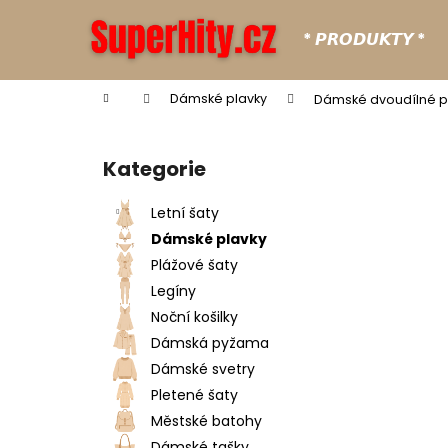
K
Přejít
na
o
* 𝙋𝙍𝙊𝘿𝙐𝙆𝙏𝙔 *
obsah
Zpět
Zpět
š
do
do
í
Domů
Dámské plavky
Dámské dvoudílné pl
k
obchodu
obchodu
P
o
Kategorie
Přeskočit
s
kategorie
t
Letní šaty
r
Dámské plavky
a
Plážové šaty
n
Legíny
n
Noční košilky
í
Dámská pyžama
p
Dámské svetry
a
Pletené šaty
n
Městské batohy
e
Dámské tašky