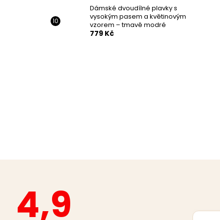
Dámské dvoudílné plavky s
vysokým pasem a květinovým
vzorem – tmavě modré
779 Kč
4,9