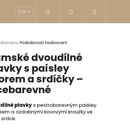
Hledat
Přihlášení
Nákupní
akty
Reklamace
Obchodní podmínky
G
CZK
košík
rné
odnoceno
Podrobnosti hodnocení
cení
mské dvoudílné
ktu
avky s paisley
orem a srdíčky –
ček.
cebarevné
dílné plavky
s pestrobarevným paisley
skem a ozdobnými kovovými kroužky ve
Následující
 srdce.