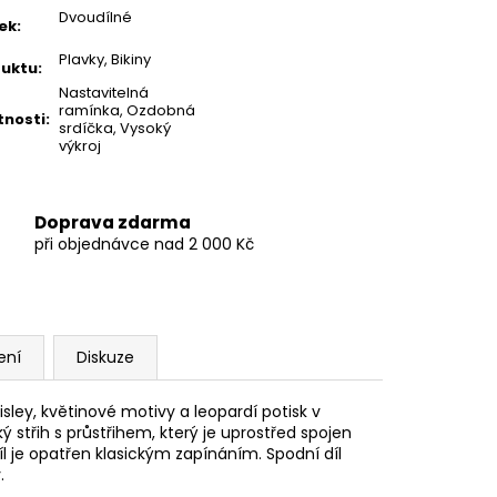
Dvoudílné
ek
:
Plavky, Bikiny
uktu
:
Nastavitelná
ramínka, Ozdobná
tnosti
:
srdíčka, Vysoký
výkroj
Doprava zdarma
při objednávce nad 2 000 Kč
ení
Diskuze
ey, květinové motivy a leopardí potisk v
 střih s průstřihem, který je uprostřed spojen
l je opatřen klasickým zapínáním. Spodní díl
.