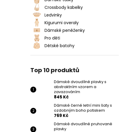
DÁMSKÉ DVOUDÍLNÉ PLAVKY S
l
ABSTRAKTNÍM VZOREM A
Crossbody kabelky
ZAVAZOVÁNÍM
Ledvinky
845 Kč
Kigurumi overaly
Dámské peněženky
Pro děti
Dětské batohy
Top 10 produktů
Dámské dvoudílné plavky s
abstraktním vzorem a
zavazováním
845 Kč
Dámské černé letní mini šaty s
ozdobným boho potiskem
769 Kč
Dámské dvoudílné pruhované
plavky