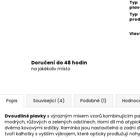
Typ
plav
Typ
prod
Vlas
Doručení do 48 hodin
na jakékoliv místo
Popis
Související (4)
Podobné (1)
Hodnoc
Dvoudílné plavky
s výrazným mixem vzorů kombinujícím paisl
modrých, růžových a zelených odstínech. Horní díl má atypický
dvěma kovovými srdíčky. Ramínka jsou nastavitelná a zadní dí
tvoří kalhotky s vyšším výkrojem, které opticky prodlužují nohy