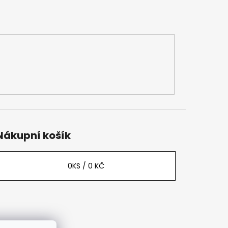
Nákupní košík
0
KS /
0 KČ