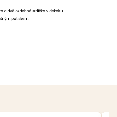
ka a dvě ozdobná srdíčka v dekoltu.
lošným potiskem.