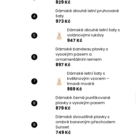
829 Kč
Dámské dlouhé letní pruhované
šaty
973 Kč
Dámské dlouhé letní šaty s
volánovými rukávy
947 Kč
Dámské bandeau plavky s
vysokým pasem a
ornamentálním lemem
897 Kč
Dámské letní šaty s
květinovým vzorem –
tmavě modré
869 Kč
Dámské černé puntíkované
plavky s vysokým pasem
879 Kč
Dámské dvoudílné plavky s
ombré barevným přechodem
Sunset
749 Kč