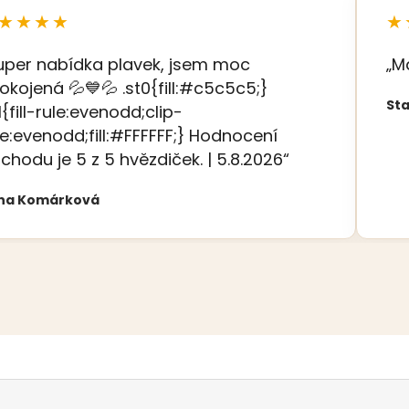
★★★★
★
uper nabídka plavek, jsem moc
„M
okojená 💦💙💦 .st0{fill:#c5c5c5;}
Sta
t1{fill-rule:evenodd;clip-
le:evenodd;fill:#FFFFFF;} Hodnocení
chodu je 5 z 5 hvězdiček. | 5.8.2026“
na Komárková