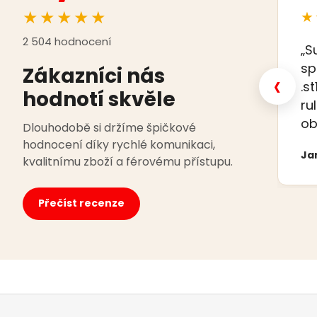
★★★★★
★
2 504 hodnocení
„S
sp
Zákazníci nás
‹
.s
hodnotí skvěle
ru
ob
Dlouhodobě si držíme špičkové
hodnocení díky rychlé komunikaci,
Ja
kvalitnímu zboží a férovému přístupu.
Přečíst recenze
Z