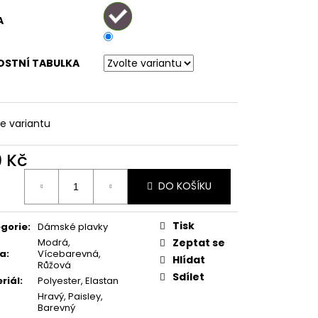
LNÉ PRUHOVANÉ
A
OSTNÍ TABULKA
te variantu
9 Kč
ná
DO KOŠÍKU
:
Tisk
gorie
:
Dámské plavky
Modrá,
Zeptat se
va
:
Vícebarevná,
Hlídat
Růžová
Sdílet
riál
:
Polyester, Elastan
Hravý, Paisley,
Barevný