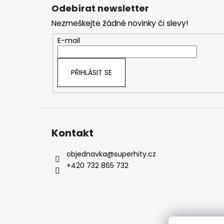
á
Odebírat newsletter
p
Nezmeškejte žádné novinky či slevy!
a
t
E-mail
í
PŘIHLÁSIT SE
Kontakt
objednavka
@
superhity.cz
+420 732 865 732