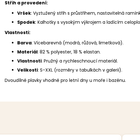
Střih a provedení:
Vršek
: Vyztužený střih s průstřihem, nastavitelná ramín
Spodek
: Kalhotky s vysokým výkrojem a ladícím celop
Vlastnosti:
Barva
: Vícebarevná (modrá, růžová, limetková).
Materiál
: 82 % polyester, 18 % elastan.
Vlastnosti
: Pružný a rychleschnoucí materiál.
Velikosti
: S–XXL (rozměry v tabulkách v galerii).
Dvoudílné plavky vhodné pro letní dny u moře i bazénu.