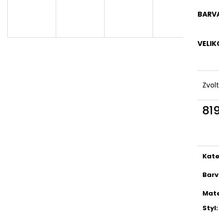
DÁMSKÉ ČERNÉ LETNÍ MINI ŠATY S
DÁMSKÉ DVOUDÍ
OZDOBNÝM BOHO POTISKEM
PLAVKY
BARV
769 Kč
829 Kč
VELIK
Zvol
81
Měr
cena
Kate
Bar
Mate
Styl
: