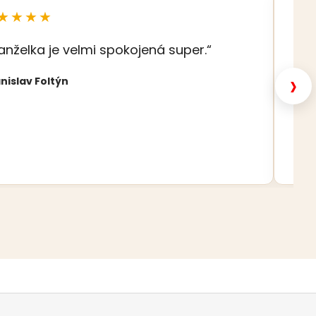
★★★★
★
anželka je velmi spokojená super.“
„S
šat
›
nislav Foltýn
Nat