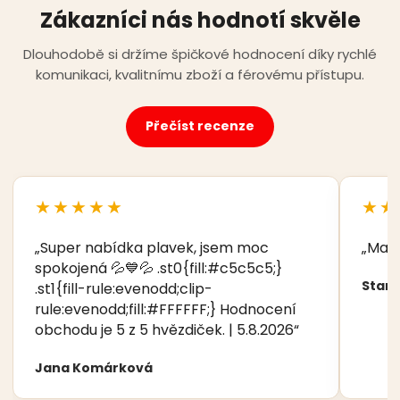
Zákazníci nás hodnotí skvěle
Dlouhodobě si držíme špičkové hodnocení díky rychlé
komunikaci, kvalitnímu zboží a férovému přístupu.
Přečíst recenze
★★★★★
★★
„Super nabídka plavek, jsem moc
„Manž
spokojená 💦💙💦 .st0{fill:#c5c5c5;}
Stani
.st1{fill-rule:evenodd;clip-
rule:evenodd;fill:#FFFFFF;} Hodnocení
obchodu je 5 z 5 hvězdiček. | 5.8.2026“
Jana Komárková