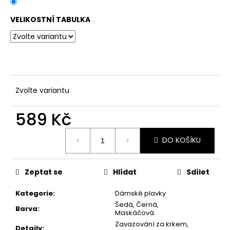
č
u
VELIKOSTNÍ TABULKA
j
e
m
e
DÁMSKÉ
Zvolte variantu
DVOUDÍLNÉ
PLAVKY
589 Kč
S
ABSTRAKTNÍM
VZOREM
Měrná
A
DO KOŠÍKU
cena:
ZAVAZOVÁNÍM
845
Kč
Zeptat se
Hlídat
Sdílet
Kategorie
:
Dámské plavky
Šedá, Černá,
Barva
:
Maskáčová
Zavazování za krkem,
Detaily
: