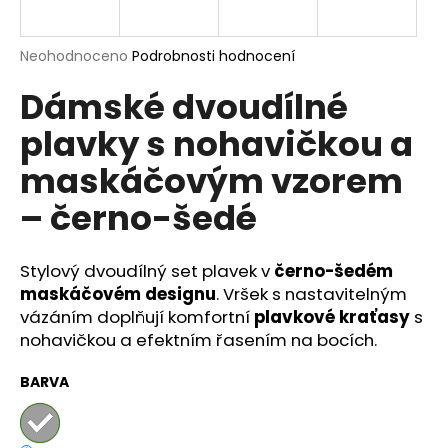
a
j
Průměrné
Neohodnoceno
Podrobnosti hodnocení
í
hodnocení
Dámské dvoudílné
produktu
t
je
?
plavky s nohavičkou a
0,0
z
maskáčovým vzorem
5
hvězdiček.
– černo-šedé
HLEDAT
Stylový dvoudílný set plavek v
černo-šedém
maskáčovém designu
. Vršek s nastavitelným
vázáním doplňují komfortní
plavkové kraťasy
s
D
o
nohavičkou a efektním řasením na bocích.
p
o
BARVA
r
u