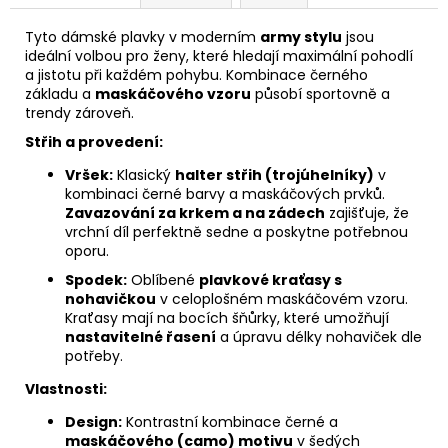
Tyto dámské plavky v moderním
army stylu
jsou
ideální volbou pro ženy, které hledají maximální pohodlí
a jistotu při každém pohybu. Kombinace černého
základu a
maskáčového vzoru
působí sportovně a
trendy zároveň.
Střih a provedení:
Vršek:
Klasický
halter střih (trojúhelníky)
v
kombinaci černé barvy a maskáčových prvků.
Zavazování za krkem a na zádech
zajišťuje, že
vrchní díl perfektně sedne a poskytne potřebnou
oporu.
Spodek:
Oblíbené
plavkové kraťasy s
nohavičkou
v celoplošném maskáčovém vzoru.
Kraťasy mají na bocích šňůrky, které umožňují
nastavitelné řasení
a úpravu délky nohaviček dle
potřeby.
Vlastnosti:
Design:
Kontrastní kombinace černé a
maskáčového (camo) motivu
v šedých