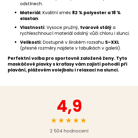
odstínech.
Materiál:
Kvalitní směs
82 % polyester a 18 %
elastan
.
Vlastnosti:
Vysoce pružný,
tvarově stálý
a
rychleschnoucí materiál odolný vůči chloru i slunci.
Velikosti:
Dostupné v širokém rozsahu
S–XXL
(přesné rozměry najdete v tabulkách v galerii).
Perfektní volba pro sportovně založené ženy. Tyto
maskáčové plavky s kraťasy vám zajistí pohodlí při
plavání, plážovém volejbalu i relaxaci na slunci.
4,9
★★★★★
2 504 hodnocení