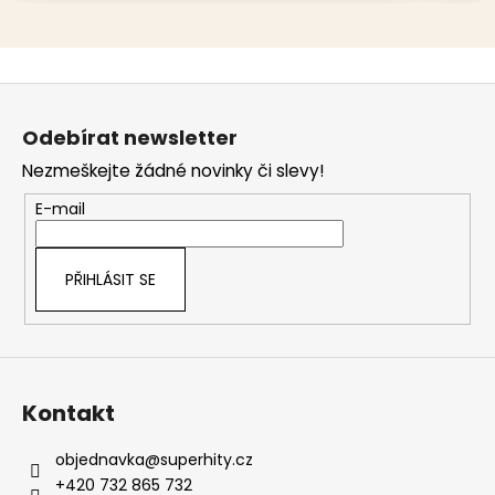
Z
á
Odebírat newsletter
p
Nezmeškejte žádné novinky či slevy!
a
t
E-mail
í
PŘIHLÁSIT SE
Kontakt
objednavka
@
superhity.cz
+420 732 865 732