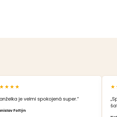
★★★★
★
anželka je velmi spokojená super.“
„S
ša
nislav Foltýn