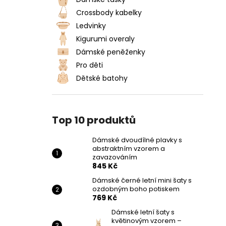
DÁMSKÉ DVOUDÍLNÉ PLAVKY S
l
ABSTRAKTNÍM VZOREM A
Crossbody kabelky
ZAVAZOVÁNÍM
Ledvinky
845 Kč
Kigurumi overaly
Dámské peněženky
Pro děti
Dětské batohy
Top 10 produktů
Dámské dvoudílné plavky s
abstraktním vzorem a
zavazováním
845 Kč
Dámské černé letní mini šaty s
ozdobným boho potiskem
769 Kč
Dámské letní šaty s
květinovým vzorem –