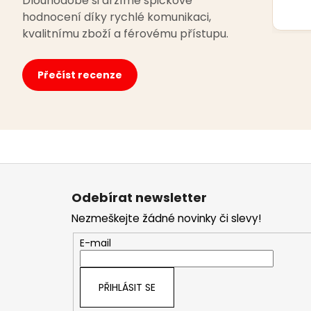
Dlouhodobě si držíme špičkové
hodnocení díky rychlé komunikaci,
kvalitnímu zboží a férovému přístupu.
Přečíst recenze
Z
á
Odebírat newsletter
p
Nezmeškejte žádné novinky či slevy!
a
t
E-mail
í
PŘIHLÁSIT SE