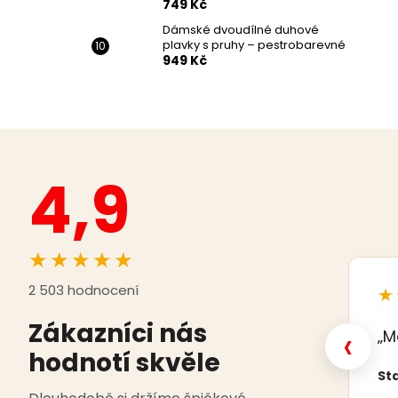
749 Kč
Dámské dvoudílné duhové
plavky s pruhy – pestrobarevné
949 Kč
4,9
★★★★★
2 503 hodnocení
★
Zákazníci nás
‹
„M
hodnotí skvěle
Sta