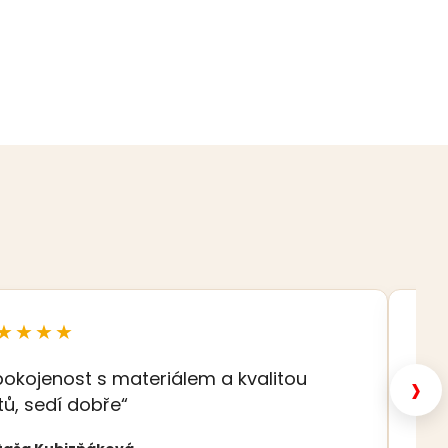
★★★★
★
›
pokojenost s materiálem a kvalitou
„K
tů, sedí dobře“
Eva