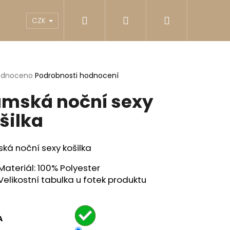
Hledat
Přihlášení
Nákupní
akty
Reklamace
Obchodní podmínky
G
CZK
košík
rné
odnoceno
Podrobnosti hodnocení
cení
mská noční sexy
ktu
šilka
ček.
ká noční sexy košilka
Materiál: 100% Polyester
Velikostní tabulka u fotek produktu
Následující
A