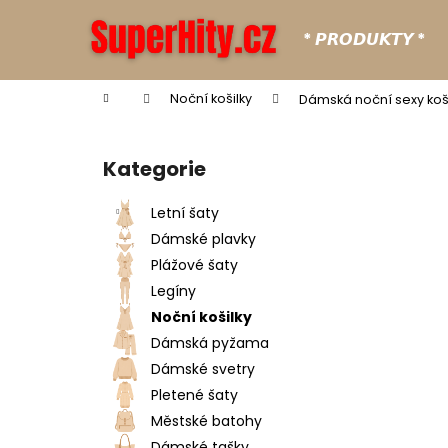
K
Přejít
na
o
* 𝙋𝙍𝙊𝘿𝙐𝙆𝙏𝙔 *
obsah
Zpět
Zpět
š
do
do
í
Domů
Noční košilky
Dámská noční sexy koš
k
obchodu
obchodu
P
o
Kategorie
Přeskočit
s
kategorie
t
Letní šaty
r
Dámské plavky
a
Plážové šaty
n
Legíny
n
Noční košilky
í
Dámská pyžama
p
Dámské svetry
a
Pletené šaty
n
Městské batohy
e
Dámské tašky