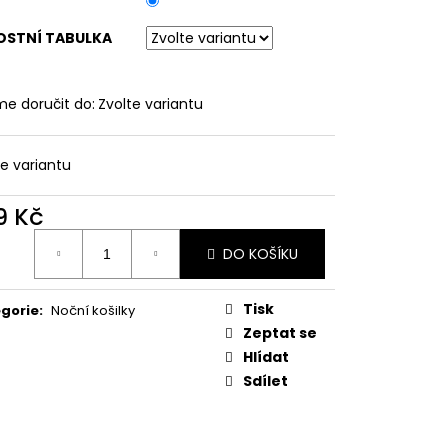
ATY S KVĚTINOVÝM
VĚ MODRÉ
OSTNÍ TABULKA
e doručit do:
Zvolte variantu
te variantu
9 Kč
ná
DO KOŠÍKU
:
Tisk
gorie
:
Noční košilky
Zeptat se
Hlídat
Sdílet