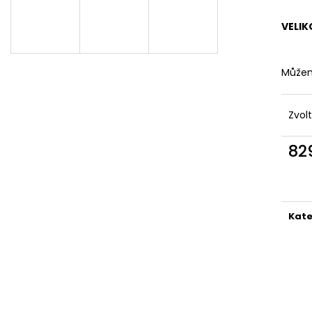
DÁMSKÉ ČERNÉ LETNÍ MINI ŠATY S
DÁMSKÉ LETNÍ Š
OZDOBNÝM BOHO POTISKEM
VZOREM – TMA
VELIK
769 Kč
869 Kč
Můžem
Zvol
82
Měr
cena
Kate