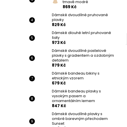
tmavě modré
869 Kč
Dámské dvoudílné pruhované
plavky
829 Kč
Dámské dlouhé letní pruhované
šaty
973 Kč
Dámské dvoudílné pastelové
plavky s gradientem a ozdobným
detailem
879 Kč
Dámské bandeau bikiny s
etnickým vzorem
679 Kč
Dámské bandeau plavky s
vysokým pasem a
ornamentálním lemem
847 Kč
Dámské dvoudílné plavky s
ombré barevným přechodem
Sunset