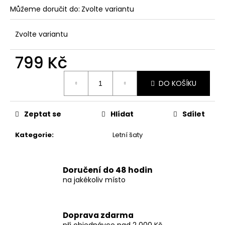
č
Můžeme doručit do:
Zvolte variantu
u
j
e
Zvolte variantu
m
e
799 Kč
Měrná
DO KOŠÍKU
cena:
DÁMSKÉ
DVOUDÍLNÉ
PLAVKY
S
Zeptat se
Hlídat
Sdílet
ABSTRAKTNÍM
VZOREM
Kategorie
:
Letní šaty
A
ZAVAZOVÁNÍM
845
Kč
Doručení do 48 hodin
na jakékoliv místo
Doprava zdarma
při objednávce nad 2 000 Kč