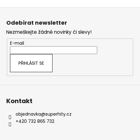
Z
á
Odebírat newsletter
p
Nezmeškejte žádné novinky či slevy!
a
t
E-mail
í
PŘIHLÁSIT SE
Kontakt
objednavka
@
superhity.cz
+420 732 865 732