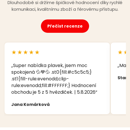
Dlouhodobě si držíme špičkové hodnocení díky rychlé
komunikaci, kvalitnímu zboží a férovému přístupu.
Přečíst recenze
★★★★★
★★
„Super nabídka plavek, jsem moc
„Manž
spokojená 💦💙💦 .st0{fill:#c5c5c5;}
Stani
.st1{fill-rule:evenodd;clip-
rule:evenodd;fill:#FFFFFF;} Hodnocení
obchodu je 5 z 5 hvězdiček. | 5.8.2026“
Jana Komárková