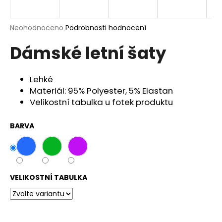
a
j
Průměrné
Neohodnoceno
Podrobnosti hodnocení
í
hodnocení
Dámské letní šaty
produktu
t
je
?
0,0
z
Lehké
5
Materiál: 95% Polyester, 5% Elastan
hvězdiček.
Velikostní tabulka u fotek produktu
HLEDAT
BARVA
D
o
VELIKOSTNÍ TABULKA
p
o
r
u