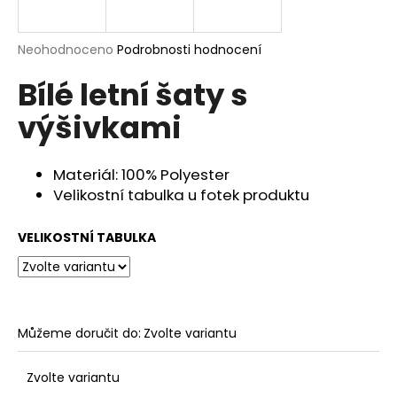
a
j
Průměrné
Neohodnoceno
Podrobnosti hodnocení
í
hodnocení
Bílé letní šaty s
produktu
t
je
?
výšivkami
0,0
z
5
hvězdiček.
Materiál: 100% Polyester
Velikostní tabulka u fotek produktu
HLEDAT
VELIKOSTNÍ TABULKA
D
o
p
Můžeme doručit do:
Zvolte variantu
o
r
u
Zvolte variantu