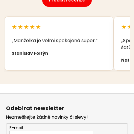
★★★★★
★★
„Manželka je velmi spokojená super.“
„Spok
šatů,
Stanislav Foltýn
Nata
Z
á
Odebírat newsletter
p
Nezmeškejte žádné novinky či slevy!
a
t
E-mail