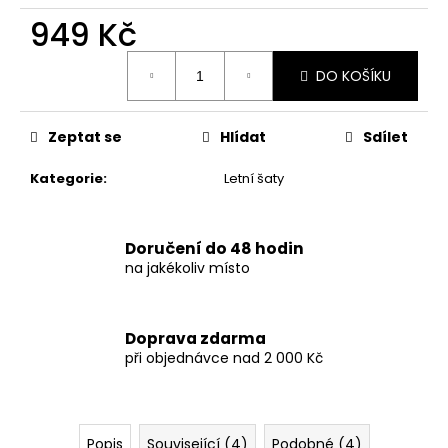
č
u
949 Kč
j
Měrná
e
DO KOŠÍKU
cena:
m
e
Zeptat se
Hlídat
Sdílet
DÁMSKÉ
Kategorie
:
Letní šaty
ČERNÉ
LETNÍ
MINI
ŠATY
Doručení do 48 hodin
S
na jakékoliv místo
OZDOBNÝM
BOHO
POTISKEM
769
Doprava zdarma
Kč
při objednávce nad 2 000 Kč
Popis
Související (4)
Podobné (4)