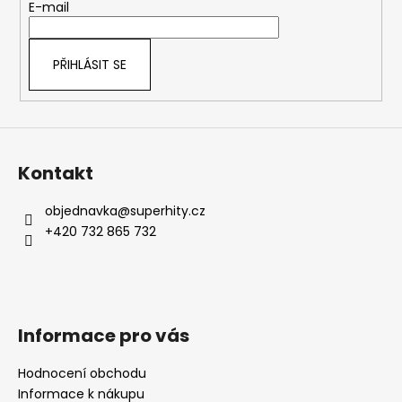
t
E-mail
í
PŘIHLÁSIT SE
Kontakt
objednavka
@
superhity.cz
+420 732 865 732
Informace pro vás
Hodnocení obchodu
Informace k nákupu