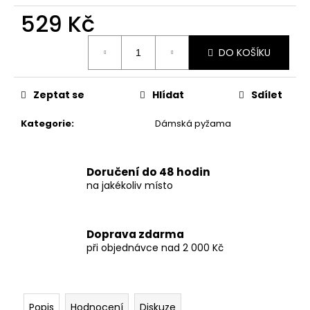
č
u
529 Kč
j
Měrná
e
DO KOŠÍKU
cena:
m
e
Zeptat se
Hlídat
Sdílet
DÁMSKÉ
Kategorie
:
Dámská pyžama
ČERNÉ
PUNTÍKOVANÉ
PLAVKY
S
Doručení do 48 hodin
VYSOKÝM
na jakékoliv místo
PASEM
879
Kč
Doprava zdarma
při objednávce nad 2 000 Kč
Popis
Hodnocení
Diskuze