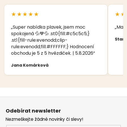
★★★★★
★★
„Super nabídka plavek, jsem moc
„Manž
spokojená 💦💙💦 .st0{fill:#c5c5c5;}
Stani
.st1{fill-rule:evenodd;clip-
rule:evenodd;fill:#FFFFFF;} Hodnocení
obchodu je 5 z 5 hvězdiček. | 5.8.2026“
Jana Komárková
Z
á
Odebírat newsletter
p
Nezmeškejte žádné novinky či slevy!
a