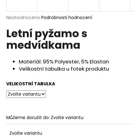
a
j
Průměrné
Neohodnoceno
Podrobnosti hodnocení
í
hodnocení
Letní pyžamo s
produktu
t
je
?
medvídkama
0,0
z
5
hvězdiček.
Materiál: 95% Polyester, 5% Elastan
Velikostní tabulka u fotek produktu
HLEDAT
VELIKOSTNÍ TABULKA
D
o
p
Můžeme doručit do:
Zvolte variantu
o
r
u
Zvolte variantu