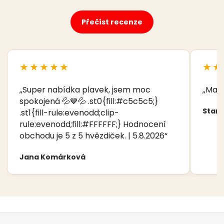
Přečíst recenze
★★★★★
★★
„Super nabídka plavek, jsem moc
„Manž
spokojená 💦💙💦 .st0{fill:#c5c5c5;}
Stani
.st1{fill-rule:evenodd;clip-
rule:evenodd;fill:#FFFFFF;} Hodnocení
obchodu je 5 z 5 hvězdiček. | 5.8.2026“
Jana Komárková
Z