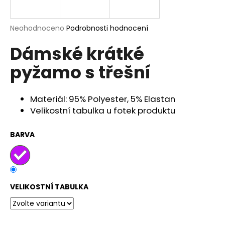
a
j
Průměrné
Neohodnoceno
Podrobnosti hodnocení
í
hodnocení
Dámské krátké
produktu
t
je
?
pyžamo s třešní
0,0
z
5
hvězdiček.
Materiál: 95% Polyester, 5% Elastan
Velikostní tabulka u fotek produktu
HLEDAT
BARVA
D
o
p
VELIKOSTNÍ TABULKA
o
r
u