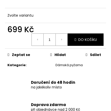
č
u
j
Zvolte variantu
e
m
699 Kč
e
Měrná
DO KOŠÍKU
cena:
DÁMSKÉ
LETNÍ
ŠATY
S
Zeptat se
Hlídat
Sdílet
KNOFLÍKY
A
Kategorie
:
Dámská pyžama
VOLÁNEM
1
049
Doručení do 48 hodin
Kč
na jakékoliv místo
Doprava zdarma
při objednávce nad 2 000 Kč