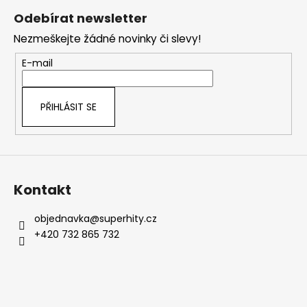
á
Odebírat newsletter
p
Nezmeškejte žádné novinky či slevy!
a
t
E-mail
í
PŘIHLÁSIT SE
Kontakt
objednavka
@
superhity.cz
+420 732 865 732