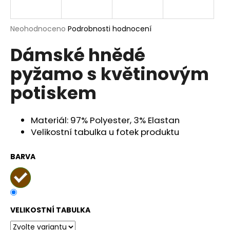
a
j
Průměrné
Neohodnoceno
Podrobnosti hodnocení
í
hodnocení
Dámské hnědé
produktu
t
je
?
pyžamo s květinovým
0,0
z
potiskem
5
hvězdiček.
Materiál: 97% Polyester, 3% Elastan
HLEDAT
Velikostní tabulka u fotek produktu
BARVA
D
o
p
o
r
VELIKOSTNÍ TABULKA
u