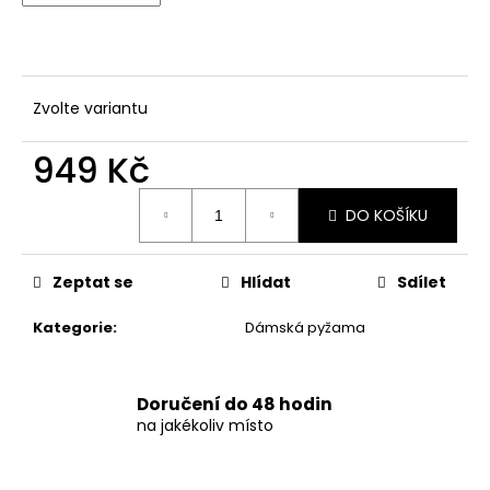
č
u
j
e
m
Zvolte variantu
e
949 Kč
DÁMSKÉ
Měrná
LETNÍ
DO KOŠÍKU
cena:
ŠATY
S
KNOFLÍKY
A
Zeptat se
Hlídat
Sdílet
VOLÁNEM
1
Kategorie
:
Dámská pyžama
049
Kč
Doručení do 48 hodin
na jakékoliv místo