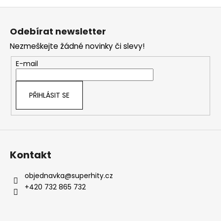
Z
á
Odebírat newsletter
p
Nezmeškejte žádné novinky či slevy!
a
t
E-mail
í
PŘIHLÁSIT SE
Kontakt
objednavka
@
superhity.cz
+420 732 865 732