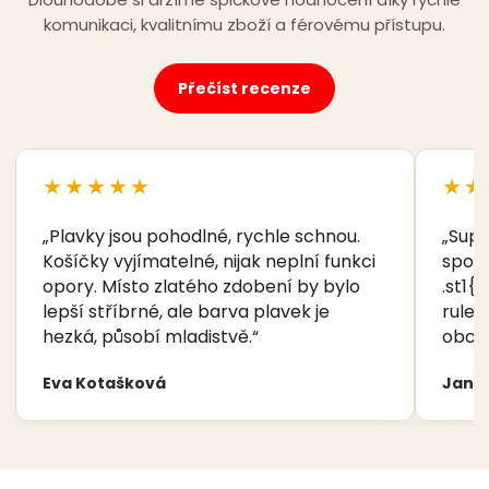
komunikaci, kvalitnímu zboží a férovému přístupu.
Přečíst recenze
★★★★★
★★
„Plavky jsou pohodlné, rychle schnou.
„Supe
Košíčky vyjímatelné, nijak neplní funkci
spoko
opory. Místo zlatého zdobení by bylo
.st1{f
lepší stříbrné, ale barva plavek je
rule:
hezká, působí mladistvě.“
obcho
Eva Kotašková
Jana