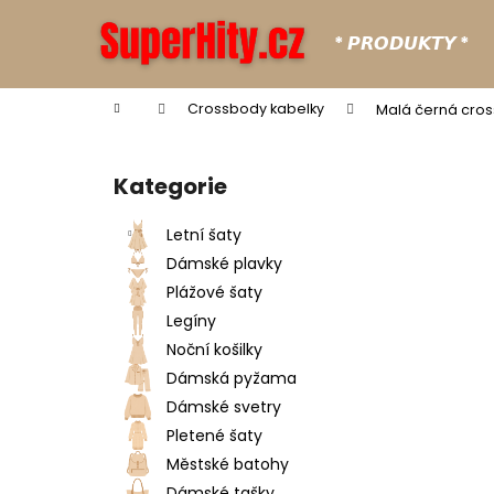
K
Přejít
na
o
* 𝙋𝙍𝙊𝘿𝙐𝙆𝙏𝙔 *
obsah
Zpět
Zpět
š
do
do
í
Domů
Crossbody kabelky
Malá černá cro
k
obchodu
obchodu
P
o
Kategorie
Přeskočit
s
kategorie
t
Letní šaty
r
Dámské plavky
a
Plážové šaty
n
Legíny
n
Noční košilky
í
Dámská pyžama
p
Dámské svetry
a
Pletené šaty
n
Městské batohy
e
Dámské tašky