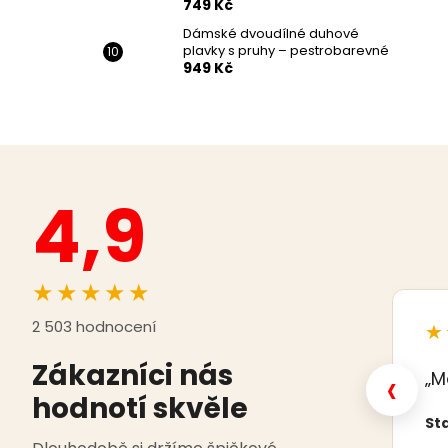
749 Kč
Dámské dvoudílné duhové
plavky s pruhy – pestrobarevné
949 Kč
4,9
★★★★★
2 503 hodnocení
★
Zákazníci nás
‹
„M
hodnotí skvěle
Sta