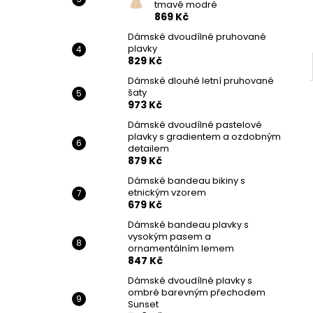
tmavě modré
869 Kč
Dámské dvoudílné pruhované
plavky
829 Kč
Dámské dlouhé letní pruhované
šaty
973 Kč
Dámské dvoudílné pastelové
plavky s gradientem a ozdobným
detailem
879 Kč
Dámské bandeau bikiny s
etnickým vzorem
679 Kč
Dámské bandeau plavky s
vysokým pasem a
ornamentálním lemem
847 Kč
Dámské dvoudílné plavky s
ombré barevným přechodem
Sunset