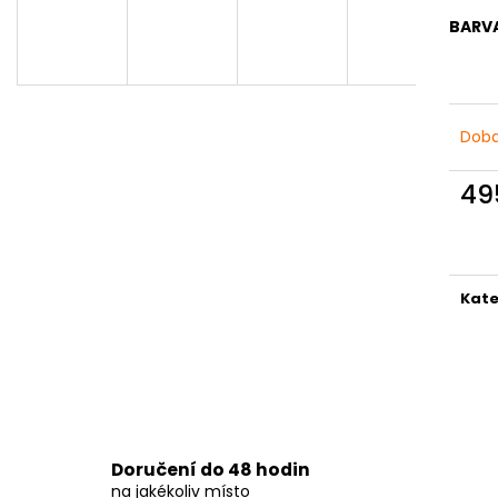
DÁMSKÉ ČERNÉ LETNÍ MINI ŠATY S
DÁMSKÉ LETNÍ Š
OZDOBNÝM BOHO POTISKEM
VZOREM – TMA
BARV
769 Kč
869 Kč
Doba
49
Měr
cena
Kate
Doručení do 48 hodin
na jakékoliv místo