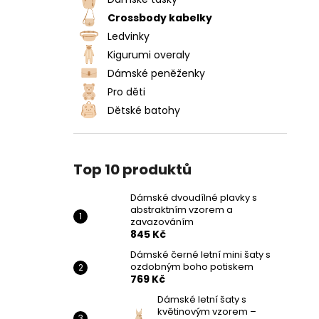
DÁMSKÉ DVOUDÍLNÉ PLAVKY S
l
ABSTRAKTNÍM VZOREM A
Crossbody kabelky
ZAVAZOVÁNÍM
Ledvinky
845 Kč
Kigurumi overaly
Dámské peněženky
Pro děti
Dětské batohy
Top 10 produktů
Dámské dvoudílné plavky s
abstraktním vzorem a
zavazováním
845 Kč
Dámské černé letní mini šaty s
ozdobným boho potiskem
769 Kč
Dámské letní šaty s
květinovým vzorem –