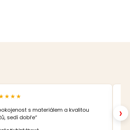
★★★★
★
›
pokojenost s materiálem a kvalitou
„K
tů, sedí dobře“
Eva