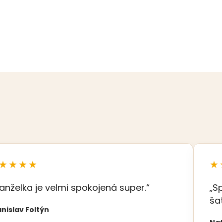
★★★★
★
anželka je velmi spokojená super.“
„S
ša
nislav Foltýn