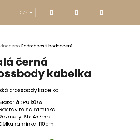
Hledat
Přihlášení
Nákupní
akty
Reklamace
Obchodní podmínky
G
CZK
košík
rné
odnoceno
Podrobnosti hodnocení
cení
lá černá
ktu
ossbody kabelka
ček.
ká crossbody kabelka
Materiál: PU kůže
Nastavitelná ramínka
Rozměry: 19x14x7cm
Délka ramínka: 110cm
Následující