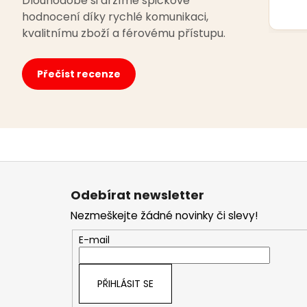
Dlouhodobě si držíme špičkové
hodnocení díky rychlé komunikaci,
kvalitnímu zboží a férovému přístupu.
Přečíst recenze
Z
á
Odebírat newsletter
p
Nezmeškejte žádné novinky či slevy!
a
t
E-mail
í
PŘIHLÁSIT SE