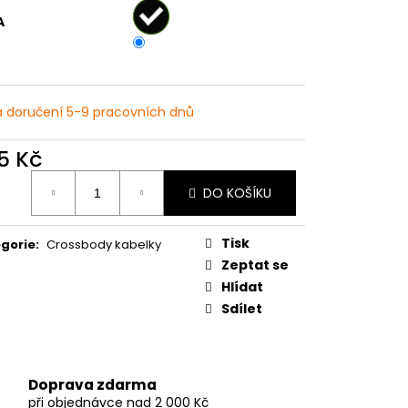
ATY S KVĚTINOVÝM
VĚ MODRÉ
A
 doručení 5-9 pracovních dnů
5 Kč
ná
DO KOŠÍKU
:
Tisk
gorie
:
Crossbody kabelky
Zeptat se
Hlídat
Sdílet
Doprava zdarma
při objednávce nad 2 000 Kč